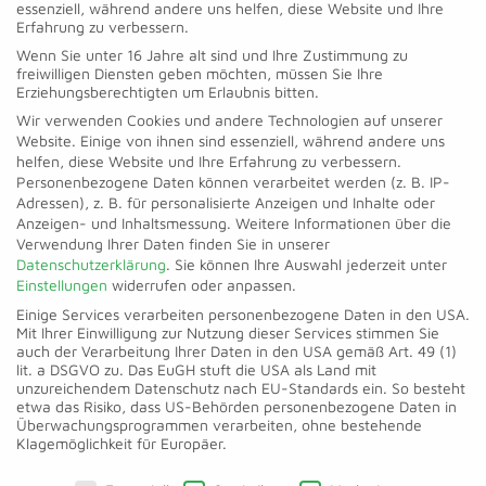
essenziell, während andere uns helfen, diese Website und Ihre
Feature die Funktion „Automatische
Erfahrung zu verbessern.
Aktualisierung bei Netzänderung“. Hierdurch
Wenn Sie unter 16 Jahre alt sind und Ihre Zustimmung zu
können Anpassungen der Leitungsauskunft
freiwilligen Diensten geben möchten, müssen Sie Ihre
Erziehungsberechtigten um Erlaubnis bitten.
aufgrund veränderter Leitungslagen oder
Wir verwenden Cookies und andere Technologien auf unserer
Netzausbau-Maßnahmen schnell und
Website. Einige von ihnen sind essenziell, während andere uns
unkompliziert vorgenommen und an den
helfen, diese Website und Ihre Erfahrung zu verbessern.
Personenbezogene Daten können verarbeitet werden (z. B. IP-
Bautätigen übermittelt werden. Und so
Adressen), z. B. für personalisierte Anzeigen und Inhalte oder
funktioniert es:
Anzeigen- und Inhaltsmessung.
Weitere Informationen über die
Verwendung Ihrer Daten finden Sie in unserer
Datenschutzerklärung
.
Sie können Ihre Auswahl jederzeit unter
Für den Netzbetreiber:
Einstellungen
widerrufen oder anpassen.
Einige Services verarbeiten personenbezogene Daten in den USA.
Mit Ihrer Einwilligung zur Nutzung dieser Services stimmen Sie
Der Netzbetreiber definiert die
auch der Verarbeitung Ihrer Daten in den USA gemäß Art. 49 (1)
lit. a DSGVO zu. Das EuGH stuft die USA als Land mit
Gültigkeitsdauer der cosymap®-
unzureichendem Datenschutz nach EU-Standards ein. So besteht
Leitungsauskunft.
etwa das Risiko, dass US-Behörden personenbezogene Daten in
Überwachungsprogrammen verarbeiten, ohne bestehende
Klagemöglichkeit für Europäer.
Diese wird als „Gültig bis …“ in das
Stempelfeld der Leitungspläne
Datenschutzeinstellungen