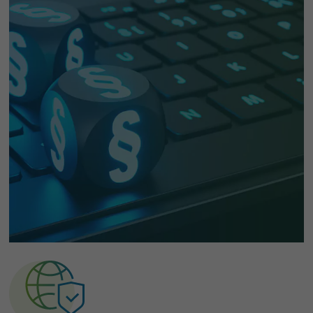
Wir verwenden Cookies und andere Technologien auf unserer
Website. Einige von ihnen sind essenziell, während andere uns
helfen, diese Website und Ihre Erfahrung zu verbessern.
Personenbezogene Daten können verarbeitet werden (z. B. IP-
Adressen), z. B. für personalisierte Anzeigen und Inhalte oder
Anzeigen- und Inhaltsmessung.
Weitere Informationen über die
Verwendung Ihrer Daten finden Sie in unserer
Datenschutzerklärung
.
Einige Services verarbeiten personenbezogene Daten in den USA.
Mit Ihrer Einwilligung zur Nutzung dieser Services stimmen Sie
auch der Verarbeitung Ihrer Daten in den USA gemäß Art. 49 (1)
lit. a DSGVO zu. Das EuGH stuft die USA als Land mit
unzureichendem Datenschutz nach EU-Standards ein. So besteht
etwa das Risiko, dass US-Behörden personenbezogene Daten in
Überwachungsprogrammen verarbeiten, ohne bestehende
Klagemöglichkeit für Europäer.
Hier finden Sie eine Übersicht über alle verwendeten Cookies. Sie
können Ihre Einwilligung zu ganzen Kategorien geben oder sich
weitere Informationen anzeigen lassen und so nur bestimmte
Cookies auswählen.
Alle akzeptieren
Speichern
Zurück