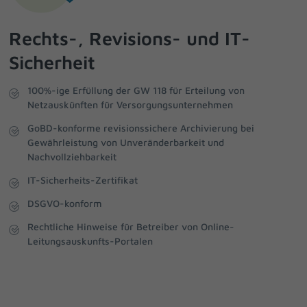
Datenschutzeinstellungen
Essenziell (2)
Rechts-, Revisions- und IT-
Essenzielle Cookies ermöglichen grundlegende Funktionen und sind für
Sicherheit
die einwandfreie Funktion der Website erforderlich.
Cookie-Informationen anzeigen
100%-ige Erfüllung der GW 118 für Erteilung von
Sta
Statistiken (3)
Netzauskünften für Versorgungsunternehmen
GoBD-konforme revisionssichere Archivierung bei
Statistik Cookies erfassen Informationen anonym. Diese Informationen
helfen uns zu verstehen, wie unsere Besucher unsere Website nutzen.
Gewährleistung von Unveränderbarkeit und
Nachvollziehbarkeit
Cookie-Informationen anzeigen
IT-Sicherheits-Zertifikat
Mar
Marketing (1)
DSGVO-konform
Marketing-Cookies werden von Drittanbietern oder Publishern
verwendet, um personalisierte Werbung anzuzeigen. Sie tun dies, indem
Rechtliche Hinweise für Betreiber von Online-
sie Besucher über Websites hinweg verfolgen.
Leitungsauskunfts-Portalen
Cookie-Informationen anzeigen
Ext
Externe Medien (1)