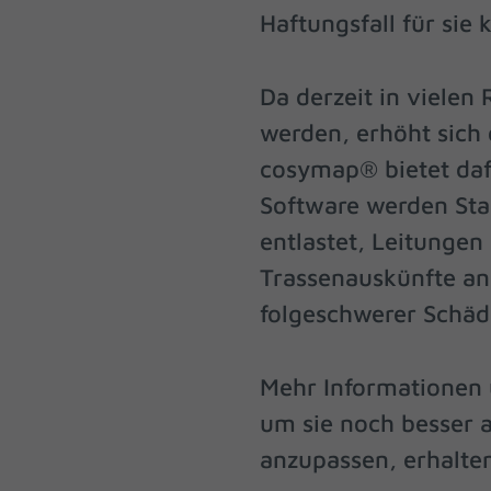
Haftungsfall für sie k
Hier 
Einwi
anzei
Da derzeit in vielen
Al
werden, erhöht sich
Daten
cosymap® bietet dafü
Ess
Software werden Sta
Essen
Funkt
entlastet, Leitungen
Trassenauskünfte an 
Sta
folgeschwerer Schäd
Stati
vers
Mehr Informationen 
um sie noch besser 
Mar
anzupassen, erhalte
Mark
perso