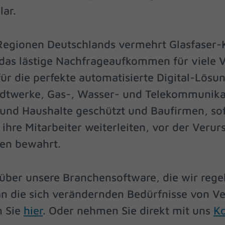
lar.
finden Sie eine Übersicht über alle verwendeten Cookies. Sie können Ih
lligung zu ganzen Kategorien geben oder sich weitere Informationen
gen lassen und so nur bestimmte Cookies auswählen.
 Regionen Deutschlands vermehrt Glasfaser-
le akzeptieren
Speichern
 das lästige Nachfrageaufkommen für viele V
schutzeinstellungen
r die perfekte automatisierte Digital-Lösun
enziell (2)
dtwerke, Gas-, Wasser- und Telekommunika
zielle Cookies ermöglichen grundlegende Funktionen und sind für die einwandfr
ion der Website erforderlich.
 und Haushalte geschützt und Baufirmen, sof
Cookie-Informationen anzeigen
ihre Mitarbeiter weiterleiten, vor der Veru
tistiken (3)
en bewahrt.
stik Cookies erfassen Informationen anonym. Diese Informationen helfen uns zu
tehen, wie unsere Besucher unsere Website nutzen.
über unsere Branchensoftware, die wir regel
Cookie-Informationen anzeigen
an die sich verändernden Bedürfnisse von V
keting (1)
n Sie
hier
. Oder nehmen Sie direkt mit uns
Ko
eting-Cookies werden von Drittanbietern oder Publishern verwendet, um
nalisierte Werbung anzuzeigen. Sie tun dies, indem sie Besucher über Websites