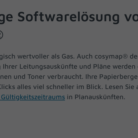
eg verfolgen.
ge Softwarelösung v
Cookie-Informationen anzeigen
erne Medien (1)
®
lte von Videoplattformen und Social-Media-Plattformen werden standardmäßig
iert. Wenn Cookies von externen Medien akzeptiert werden, bedarf der Zugriff a
 Inhalte keiner manuellen Einwilligung mehr.
Cookie-Informationen anzeigen
gisch wertvoller als Gas. Auch cosymap® de
ered by Borlabs Cookie
Datenschutzerklärung
Imp
g Ihrer Leitungsauskünfte und Pläne werden
onen und Toner verbraucht. Ihre Papierberg
icks alles viel schneller im Blick. Lesen Sie
Gültigkeitszeitraums
in Planauskünften.