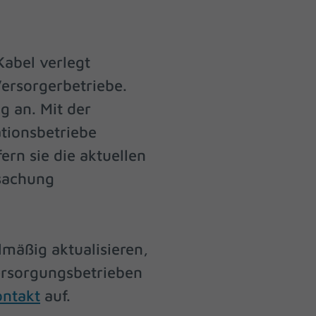
re
Kabel verlegt
Zurück
ersorgerbetriebe.
g an. Mit der
tionsbetriebe
eie
ern sie die aktuellen
rsachung
Statistiken
mäßig aktualisieren,
ersorgungsbetrieben
Marketing
ntakt
auf.