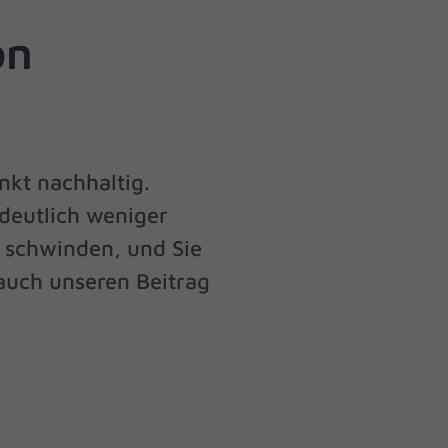
on
Externe Medien
uf
nkt nachhaltig.
ressum
 deutlich weniger
e schwinden, und Sie
 auch unseren Beitrag