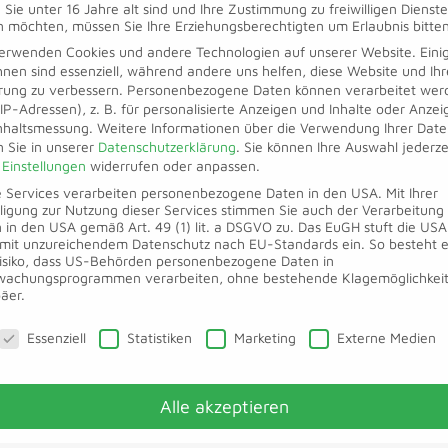
Sie unter 16 Jahre alt sind und Ihre Zustimmung zu freiwilligen Dienst
uch in Wächtersbach. Ab Mittag stellte der 
 möchten, müssen Sie Ihre Erziehungsberechtigten um Erlaubnis bitten
erwenden Cookies und andere Technologien auf unserer Website. Eini
llerdings einen Druckabfall fest. Nun galt 
hnen sind essenziell, während andere uns helfen, diese Website und Ihr
findig zu machen. Der Verursacher war bald
rung zu verbessern.
Personenbezogene Daten können verarbeitet wer
. IP-Adressen), z. B. für personalisierte Anzeigen und Inhalte oder Anze
serkabeln im Ort hatte die beauftragte Bau
nhaltsmessung.
Weitere Informationen über die Verwendung Ihrer Dat
n Sie in unserer
Datenschutzerklärung
.
Sie können Ihre Auswahl jederze
ige Löcher in eine Hauptfernwärmeleitung g
r
Einstellungen
widerrufen oder anpassen.
 ließ sich der Schaden nicht zügig beheben.
e Services verarbeiten personenbezogene Daten in den USA. Mit Ihrer
lligung zur Nutzung dieser Services stimmen Sie auch der Verarbeitung 
Hälfte aller Bewohner des Städtchens im Kal
 in den USA gemäß Art. 49 (1) lit. a DSGVO zu. Das EuGH stuft die USA
mit unzureichendem Datenschutz nach EU-Standards ein. So besteht 
ungswache. Heizung und Warmwasser funktio
isiko, dass US-Behörden personenbezogene Daten in
achungsprogrammen verarbeiten, ohne bestehende Klagemöglichkeit
erfirma arbeitete während des Schneetreibe
äer.
unden an der Reparatur. Der Fernwärmever
schutzeinstellungen
Essenziell
Statistiken
Marketing
Externe Medien
uft und verwies auf exakte Bestandspläne d
t er, die Baufirma in Regress nehmen.
Alle akzeptieren