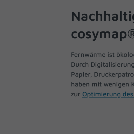
hinw
Nachhalti
Ext
cosymap
Inha
block
diese
Fernwärme ist ökolo
pow
Durch Digitalisierun
Papier, Druckerpatr
haben mit wenigen Kl
zur
Optimierung des 