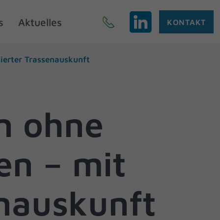
s
Aktuelles
KONTAKT
erter Trassenauskunft
n ohne
n – mit
enauskunft